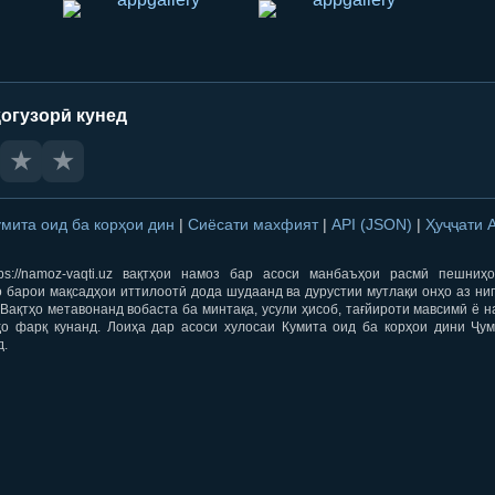
огузорӣ кунед
★
★
умита оид ба корҳои дин
|
Сиёсати махфият
|
API (JSON)
|
Ҳуҷҷати 
ps://namoz-vaqti.uz вақтҳои намоз бар асоси манбаъҳои расмӣ пешниҳ
 барои мақсадҳои иттилоотӣ дода шудаанд ва дурустии мутлақи онҳо аз ни
Вақтҳо метавонанд вобаста ба минтақа, усули ҳисоб, тағйироти мавсимӣ ё н
ҳо фарқ кунанд. Лоиҳа дар асоси хулосаи Кумита оид ба корҳои дини Ҷум
д.