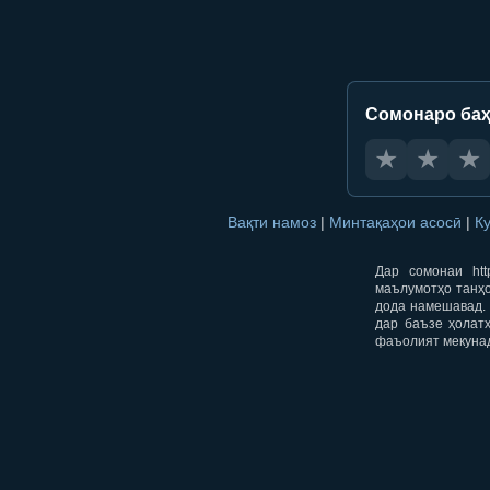
Сомонаро баҳ
★
★
★
Вақти намоз
|
Минтақаҳои асосӣ
|
К
Дар сомонаи htt
маълумотҳо танҳо
дода намешавад. 
дар баъзе ҳолат
фаъолият мекуна