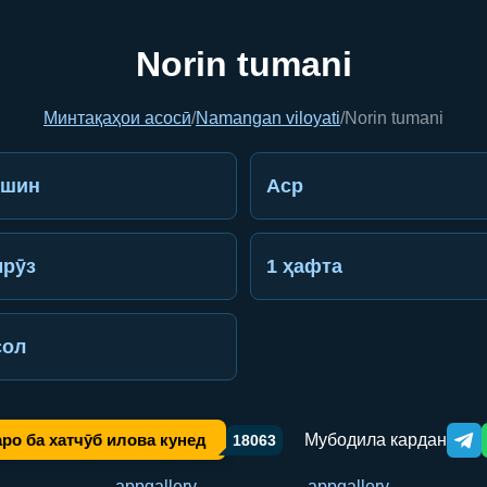
Norin tumani
Минтақаҳои асосӣ
/
Namangan viloyati
/
Norin tumani
ешин
Аср
рӯз
1 ҳафта
сол
Мубодила кардан
ро ба хатчӯб илова кунед
18063
Tele