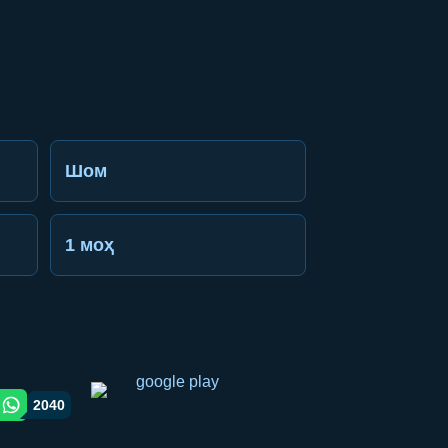
Шом
1 моҳ
2040
gram orqali ulashish
WhatsApp orqali ulashish