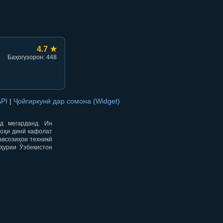
4.7 ★
Баҳогузорон: 448
API
|
Ҷойгиркунӣ дар сомона (Widget)
од мегарданд. Ин
гоҳи динӣ кафолат
авсозиҳои техникӣ
ҳурии Ӯзбекистон