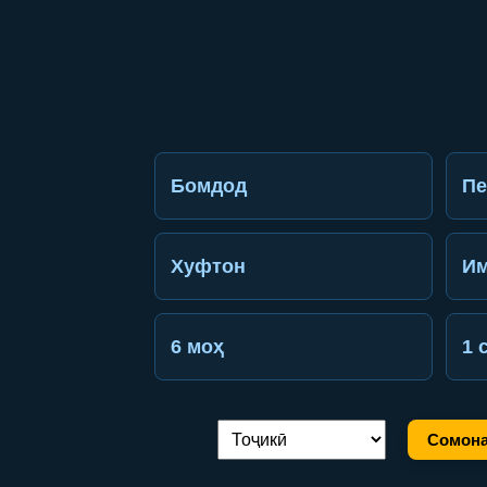
Бомдод
П
Хуфтон
Им
6 моҳ
1 
Сомона
Иваз кардани забон: