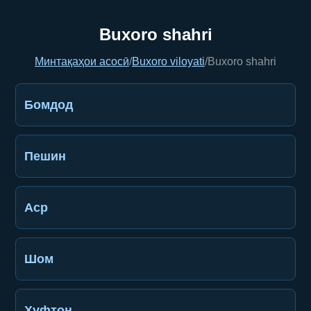
Buxoro shahri
Минтақаҳои асосӣ
/
Buxoro viloyati
/
Buxoro shahri
Бомдод
Пешин
Аср
Шом
Хуфтон