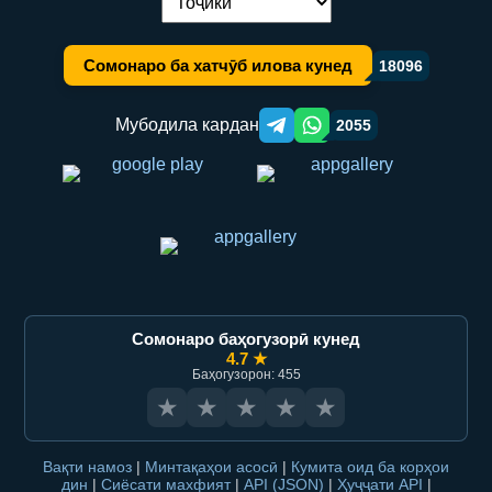
Иваз кардани забон:
Сомонаро ба хатчӯб илова кунед
18096
Мубодила кардан
2055
Telegram orqali ulashish
WhatsApp orqali ulashish
Сомонаро баҳогузорӣ кунед
4.7 ★
Баҳогузорон: 455
★
★
★
★
★
Вақти намоз
|
Минтақаҳои асосӣ
|
Кумита оид ба корҳои
дин
|
Сиёсати махфият
|
API (JSON)
|
Ҳуҷҷати API
|