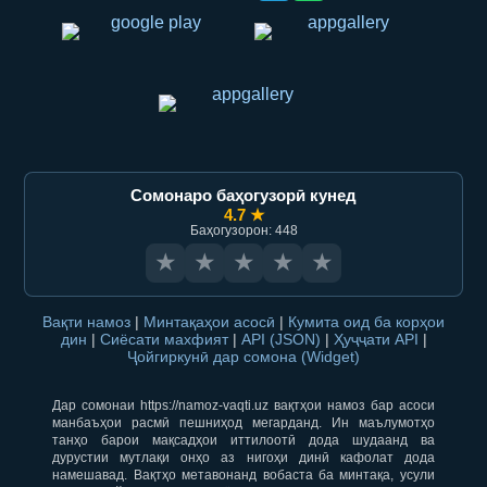
Сомонаро баҳогузорӣ кунед
4.7 ★
Баҳогузорон: 448
★
★
★
★
★
Вақти намоз
|
Минтақаҳои асосӣ
|
Кумита оид ба корҳои
дин
|
Сиёсати махфият
|
API (JSON)
|
Ҳуҷҷати API
|
Ҷойгиркунӣ дар сомона (Widget)
Дар сомонаи https://namoz-vaqti.uz вақтҳои намоз бар асоси
манбаъҳои расмӣ пешниҳод мегарданд. Ин маълумотҳо
танҳо барои мақсадҳои иттилоотӣ дода шудаанд ва
дурустии мутлақи онҳо аз нигоҳи динӣ кафолат дода
намешавад. Вақтҳо метавонанд вобаста ба минтақа, усули