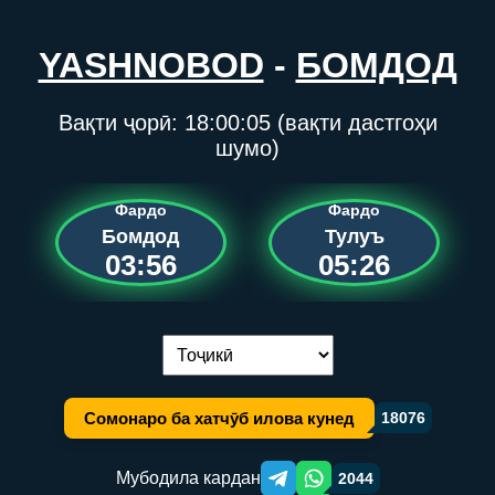
YASHNOBOD
-
БОМДОД
Вақти ҷорӣ:
18:00:05
(вақти дастгоҳи
шумо)
Фардо
Фардо
Бомдод
Тулуъ
03:56
05:26
Иваз кардани забон:
Сомонаро ба хатчӯб илова кунед
18076
Мубодила кардан
2044
Telegram orqali ulashish
WhatsApp orqali ulashish