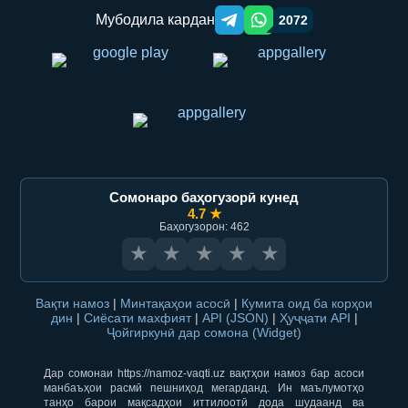
Мубодила кардан
2072
Telegram orqali ulashish
WhatsApp orqali ulashish
Сомонаро баҳогузорӣ кунед
4.7 ★
Баҳогузорон: 462
★
★
★
★
★
Вақти намоз
|
Минтақаҳои асосӣ
|
Кумита оид ба корҳои
дин
|
Сиёсати махфият
|
API (JSON)
|
Ҳуҷҷати API
|
Ҷойгиркунӣ дар сомона (Widget)
Дар сомонаи https://namoz-vaqti.uz вақтҳои намоз бар асоси
манбаъҳои расмӣ пешниҳод мегарданд. Ин маълумотҳо
танҳо барои мақсадҳои иттилоотӣ дода шудаанд ва