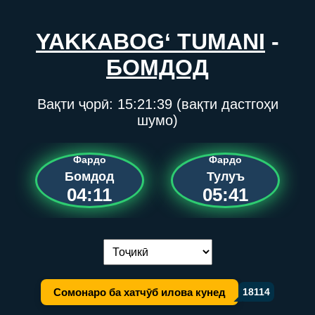
YAKKABOG‘ TUMANI
-
БОМДОД
Вақти ҷорӣ:
15:21:39
(вақти дастгоҳи
шумо)
Фардо
Фардо
Бомдод
Тулуъ
04:11
05:41
Иваз кардани забон:
Сомонаро ба хатчӯб илова кунед
18114