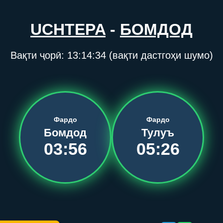
UCHTEPA
-
БОМДОД
Вақти ҷорӣ:
13:14:35
(вақти дастгоҳи шумо)
Фардо
Фардо
Бомдод
Тулуъ
03:56
05:26