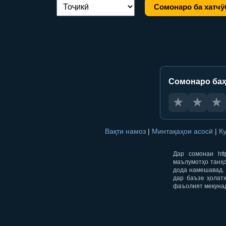
Сомонаро ба хатчӯ
Иваз кардани забон:
Сомонаро баҳ
★
★
★
Вақти намоз
|
Минтақаҳои асосӣ
|
К
Дар сомонаи htt
маълумотҳо танҳо
дода намешавад. 
дар баъзе ҳолат
фаъолият мекуна