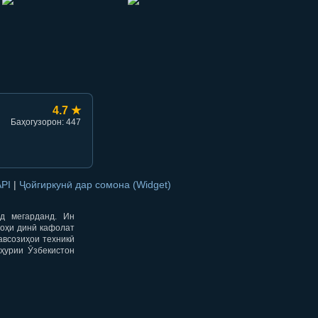
hish
li ulashish
4.7 ★
Баҳогузорон: 447
API
|
Ҷойгиркунӣ дар сомона (Widget)
од мегарданд. Ин
гоҳи динӣ кафолат
авсозиҳои техникӣ
ҳурии Ӯзбекистон