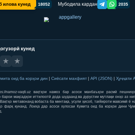
Мубодила кардан
б илова кунед
18052
2035
Telegram orqali ulas
WhatsApp orqa
огузорӣ кунед
★
★
умита оид ба корҳои дин
|
Сиёсати махфият
|
API (JSON)
|
Ҳуҷҷати 
ps://namoz-vaqti.uz вақтҳои намоз бар асоси манбаъҳои расмӣ пешниҳ
 барои мақсадҳои иттилоотӣ дода шудаанд ва дурустии мутлақи онҳо аз ни
Вақтҳо метавонанд вобаста ба минтақа, усули ҳисоб, тағйироти мавсимӣ ё н
ҳо фарқ кунанд. Лоиҳа дар асоси хулосаи Кумита оид ба корҳои дини Ҷум
д.