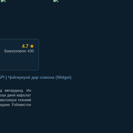
hish
li ulashish
4.7 ★
Баҳогузорон: 430
API
|
Ҷойгиркунӣ дар сомона (Widget)
од мегарданд. Ин
гоҳи динӣ кафолат
авсозиҳои техникӣ
ҳурии Ӯзбекистон