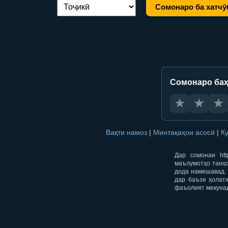
Сомонаро ба хатчӯ
Иваз кардани забон:
Сомонаро баҳ
★
★
★
Вақти намоз
|
Минтақаҳои асосӣ
|
К
Дар сомонаи htt
маълумотҳо танҳо
дода намешавад. 
дар баъзе ҳолат
фаъолият мекуна