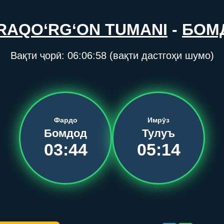
RAQO‘RG‘ON TUMANI
-
БОМ
Вақти ҷорӣ:
06:06:58
(вақти дастгоҳи шумо)
Фардо
Имрӯз
Бомдод
Тулуъ
03:44
05:14