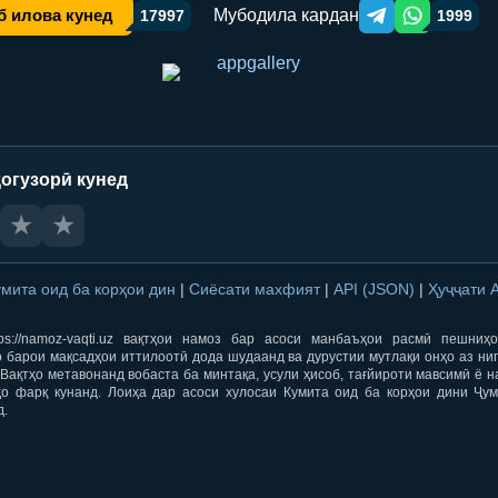
Мубодила кардан
б илова кунед
17997
1999
Telegram orqali ulas
WhatsApp orqa
огузорӣ кунед
★
★
умита оид ба корҳои дин
|
Сиёсати махфият
|
API (JSON)
|
Ҳуҷҷати 
ps://namoz-vaqti.uz вақтҳои намоз бар асоси манбаъҳои расмӣ пешниҳ
 барои мақсадҳои иттилоотӣ дода шудаанд ва дурустии мутлақи онҳо аз ни
Вақтҳо метавонанд вобаста ба минтақа, усули ҳисоб, тағйироти мавсимӣ ё н
ҳо фарқ кунанд. Лоиҳа дар асоси хулосаи Кумита оид ба корҳои дини Ҷум
д.