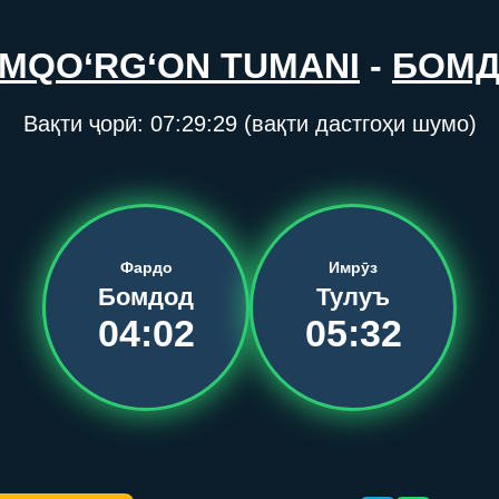
MQO‘RG‘ON TUMANI
-
БОМ
Вақти ҷорӣ:
07:29:29
(вақти дастгоҳи шумо)
Фардо
Имрӯз
Бомдод
Тулуъ
04:02
05:32