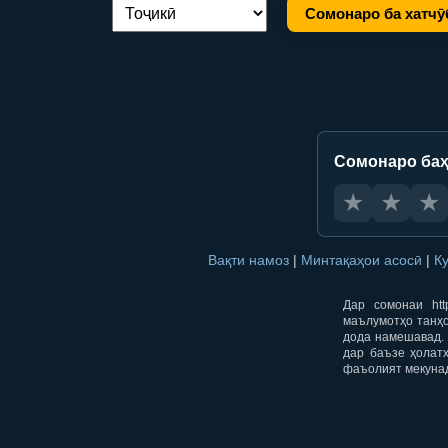
Сомонаро ба хатчӯ
Иваз кардани забон:
Сомонаро баҳ
★
★
★
Вақти намоз
|
Минтақаҳои асосӣ
|
К
Дар сомонаи htt
маълумотҳо танҳо
дода намешавад. 
дар баъзе ҳолат
фаъолият мекуна