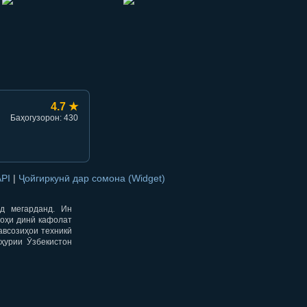
hish
li ulashish
4.7 ★
Баҳогузорон: 430
API
|
Ҷойгиркунӣ дар сомона (Widget)
од мегарданд. Ин
гоҳи динӣ кафолат
авсозиҳои техникӣ
ҳурии Ӯзбекистон