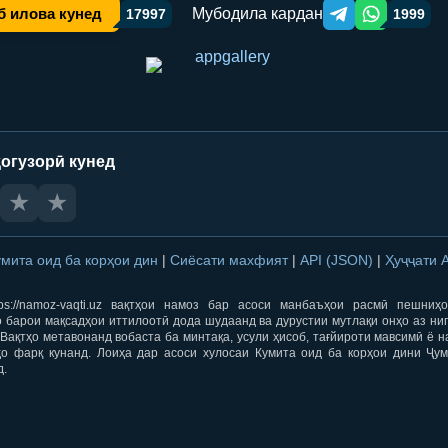
Мубодила кардан
б илова кунед
17997
1999
Telegram orqali ulas
WhatsApp orqa
огузорӣ кунед
★
★
умита оид ба корҳои дин
|
Сиёсати махфият
|
API (JSON)
|
Ҳуҷҷати 
ps://namoz-vaqti.uz вақтҳои намоз бар асоси манбаъҳои расмӣ пешниҳ
 барои мақсадҳои иттилоотӣ дода шудаанд ва дурустии мутлақи онҳо аз ни
Вақтҳо метавонанд вобаста ба минтақа, усули ҳисоб, тағйироти мавсимӣ ё н
ҳо фарқ кунанд. Лоиҳа дар асоси хулосаи Кумита оид ба корҳои дини Ҷум
д.