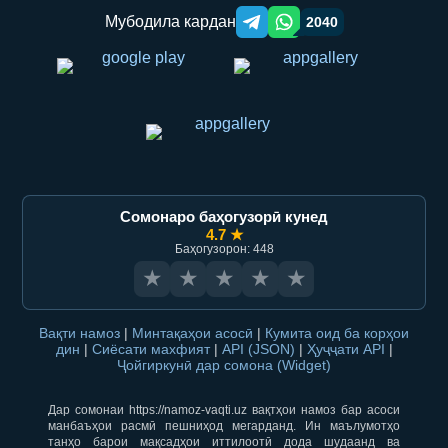
Мубодила кардан
2040
Telegram orqali ulashish
WhatsApp orqali ulashish
Сомонаро баҳогузорӣ кунед
4.7 ★
Баҳогузорон: 448
★
★
★
★
★
Вақти намоз
|
Минтақаҳои асосӣ
|
Кумита оид ба корҳои
дин
|
Сиёсати махфият
|
API (JSON)
|
Ҳуҷҷати API
|
Ҷойгиркунӣ дар сомона (Widget)
Дар сомонаи https://namoz-vaqti.uz вақтҳои намоз бар асоси
манбаъҳои расмӣ пешниҳод мегарданд. Ин маълумотҳо
танҳо барои мақсадҳои иттилоотӣ дода шудаанд ва