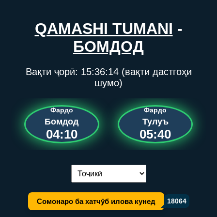
QAMASHI TUMANI
-
БОМДОД
Вақти ҷорӣ:
15:36:14
(вақти дастгоҳи
шумо)
Фардо
Фардо
Бомдод
Тулуъ
04:10
05:40
Иваз кардани забон:
Сомонаро ба хатчӯб илова кунед
18064