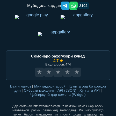
Мубодила кардан
2102
Telegram orqali ulashish
WhatsApp orqali ulashish
Сомонаро баҳогузорӣ кунед
4.7 ★
Баҳогузорон: 474
★
★
★
★
★
Вақти намоз
|
Минтақаҳои асосӣ
|
Кумита оид ба корҳои
дин
|
Сиёсати махфият
|
API (JSON)
|
Ҳуҷҷати API
|
Ҷойгиркунӣ дар сомона (Widget)
Дар сомонаи https://namoz-vaqti.uz вақтҳои намоз бар асоси
манбаъҳои расмӣ пешниҳод мегарданд. Ин маълумотҳо
танҳо барои мақсадҳои иттилоотӣ дода шудаанд ва