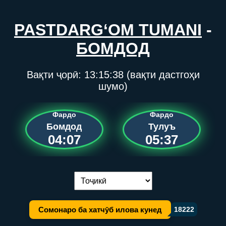
PASTDARG‘OM TUMANI
-
БОМДОД
Вақти ҷорӣ:
13:15:38
(вақти дастгоҳи
шумо)
Фардо
Фардо
Бомдод
Тулуъ
04:07
05:37
Иваз кардани забон:
Сомонаро ба хатчӯб илова кунед
18222