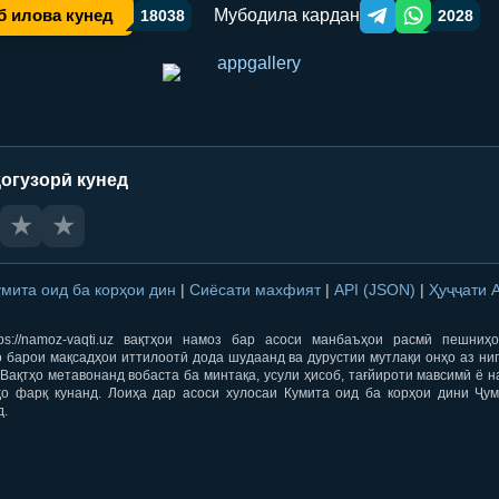
Мубодила кардан
б илова кунед
18038
2028
Telegram orqali ulas
WhatsApp orqa
огузорӣ кунед
★
★
умита оид ба корҳои дин
|
Сиёсати махфият
|
API (JSON)
|
Ҳуҷҷати 
ps://namoz-vaqti.uz вақтҳои намоз бар асоси манбаъҳои расмӣ пешниҳ
 барои мақсадҳои иттилоотӣ дода шудаанд ва дурустии мутлақи онҳо аз ни
Вақтҳо метавонанд вобаста ба минтақа, усули ҳисоб, тағйироти мавсимӣ ё н
ҳо фарқ кунанд. Лоиҳа дар асоси хулосаи Кумита оид ба корҳои дини Ҷум
д.