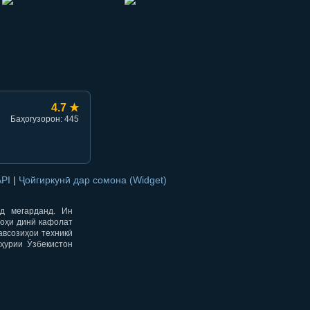
hish
li ulashish
4.7 ★
Баҳогузорон: 445
API
|
Ҷойгиркунӣ дар сомона (Widget)
од мегарданд. Ин
гоҳи динӣ кафолат
авсозиҳои техникӣ
ҳурии Ӯзбекистон