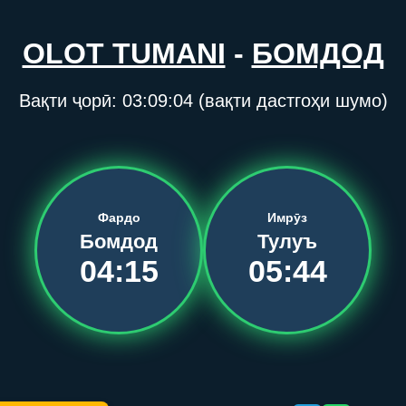
OLOT TUMANI
-
БОМДОД
Вақти ҷорӣ:
03:09:04
(вақти дастгоҳи шумо)
Фардо
Имрӯз
Бомдод
Тулуъ
04:15
05:44