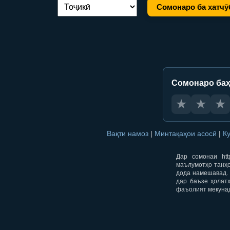
Сомонаро ба хатчӯ
Иваз кардани забон:
Сомонаро баҳ
★
★
★
Вақти намоз
|
Минтақаҳои асосӣ
|
К
Дар сомонаи htt
маълумотҳо танҳо
дода намешавад. 
дар баъзе ҳолат
фаъолият мекуна