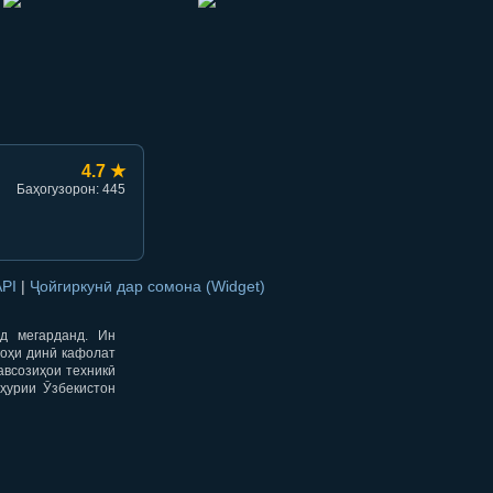
hish
li ulashish
4.7 ★
Баҳогузорон: 445
API
|
Ҷойгиркунӣ дар сомона (Widget)
од мегарданд. Ин
гоҳи динӣ кафолат
авсозиҳои техникӣ
ҳурии Ӯзбекистон