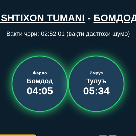
ISHTIXON TUMANI
-
БОМДО
Вақти ҷорӣ:
02:52:01
(вақти дастгоҳи шумо)
Фардо
Имрӯз
Бомдод
Тулуъ
04:05
05:34