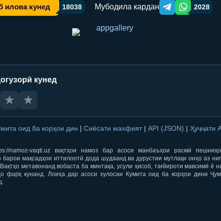
Мубодила кардан
б илова кунед
18038
2028
Telegram orqali ulas
WhatsApp orqa
огузорӣ кунед
★
★
умита оид ба корҳои дин
|
Сиёсати махфият
|
API (JSON)
|
Ҳуҷҷати 
ps://namoz-vaqti.uz вақтҳои намоз бар асоси манбаъҳои расмӣ пешниҳ
 барои мақсадҳои иттилоотӣ дода шудаанд ва дурустии мутлақи онҳо аз ни
Вақтҳо метавонанд вобаста ба минтақа, усули ҳисоб, тағйироти мавсимӣ ё н
ҳо фарқ кунанд. Лоиҳа дар асоси хулосаи Кумита оид ба корҳои дини Ҷум
д.