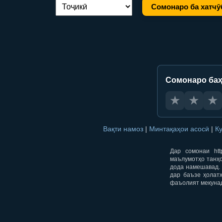
Сомонаро ба хатчӯ
Иваз кардани забон:
Сомонаро баҳ
★
★
★
Вақти намоз
|
Минтақаҳои асосӣ
|
К
Дар сомонаи htt
маълумотҳо танҳо
дода намешавад. 
дар баъзе ҳолат
фаъолият мекуна