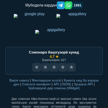
Мубодила кардан
1991
Telegram orqali ulashish
WhatsApp orqali ulashish
Сомонаро баҳогузорӣ кунед
4.7 ★
Баҳогузорон: 427
★
★
★
★
★
Вақти намоз
|
Минтақаҳои асосӣ
|
Кумита оид ба корҳои
дин
|
Сиёсати махфият
|
API (JSON)
|
Ҳуҷҷати API
|
Ҷойгиркунӣ дар сомона (Widget)
Дар сомонаи https://namoz-vaqti.uz вақтҳои намоз бар асоси
манбаъҳои расмӣ пешниҳод мегарданд. Ин маълумотҳо
танҳо барои мақсадҳои иттилоотӣ дода шудаанд ва