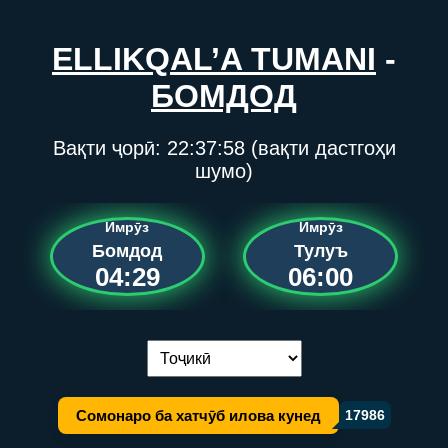
ELLIKQAL’A TUMANI
-
БОМДОД
Вақти ҷорӣ:
22:37:58
(вақти дастгоҳи
шумо)
Имрӯз
Имрӯз
Бомдод
Тулуъ
04:29
06:00
Иваз кардани забон:
Сомонаро ба хатчӯб илова кунед
17986