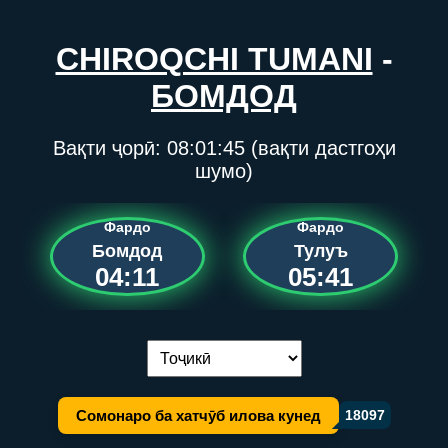
CHIROQCHI TUMANI
-
БОМДОД
Вақти ҷорӣ:
08:01:45
(вақти дастгоҳи
шумо)
Фардо
Фардо
Бомдод
Тулуъ
04:11
05:41
Иваз кардани забон:
Сомонаро ба хатчӯб илова кунед
18097