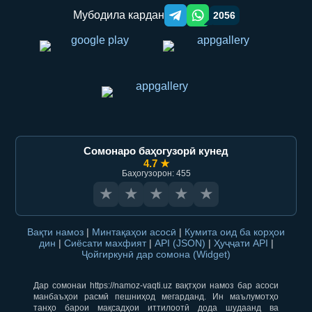
Мубодила кардан
2056
Telegram orqali ulashish
WhatsApp orqali ulashish
Сомонаро баҳогузорӣ кунед
4.7 ★
Баҳогузорон: 455
★
★
★
★
★
Вақти намоз
|
Минтақаҳои асосӣ
|
Кумита оид ба корҳои
дин
|
Сиёсати махфият
|
API (JSON)
|
Ҳуҷҷати API
|
Ҷойгиркунӣ дар сомона (Widget)
Дар сомонаи https://namoz-vaqti.uz вақтҳои намоз бар асоси
манбаъҳои расмӣ пешниҳод мегарданд. Ин маълумотҳо
танҳо барои мақсадҳои иттилоотӣ дода шудаанд ва