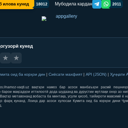
Мубодила кардан
б илова кунед
18012
2011
Telegram orqali ulas
WhatsApp orqa
огузорӣ кунед
★
★
умита оид ба корҳои дин
|
Сиёсати махфият
|
API (JSON)
|
Ҳуҷҷати 
ps://namoz-vaqti.uz вақтҳои намоз бар асоси манбаъҳои расмӣ пешниҳ
 барои мақсадҳои иттилоотӣ дода шудаанд ва дурустии мутлақи онҳо аз ни
Вақтҳо метавонанд вобаста ба минтақа, усули ҳисоб, тағйироти мавсимӣ ё н
ҳо фарқ кунанд. Лоиҳа дар асоси хулосаи Кумита оид ба корҳои дини Ҷум
д.