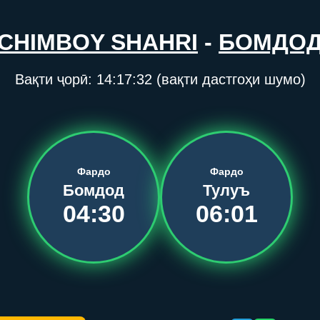
CHIMBOY SHAHRI
-
БОМДО
Вақти ҷорӣ:
14:17:32
(вақти дастгоҳи шумо)
Фардо
Фардо
Бомдод
Тулуъ
04:30
06:01