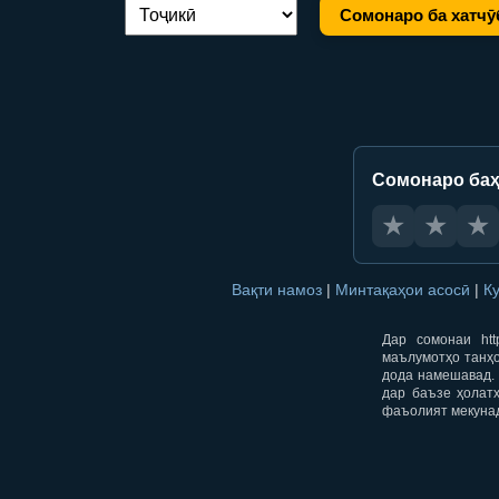
Сомонаро ба хатчӯ
Иваз кардани забон:
Сомонаро баҳ
★
★
★
Вақти намоз
|
Минтақаҳои асосӣ
|
К
Дар сомонаи htt
маълумотҳо танҳо
дода намешавад. 
дар баъзе ҳолат
фаъолият мекуна