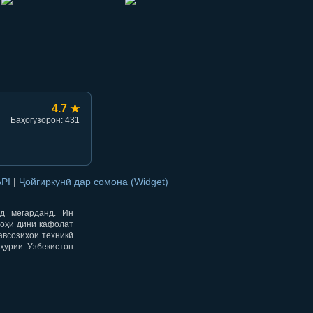
hish
li ulashish
4.7 ★
Баҳогузорон: 431
API
|
Ҷойгиркунӣ дар сомона (Widget)
од мегарданд. Ин
гоҳи динӣ кафолат
авсозиҳои техникӣ
ҳурии Ӯзбекистон