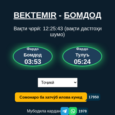
BEKTEMIR
-
БОМДОД
Вақти ҷорӣ:
12:25:43
(вақти дастгоҳи
шумо)
Фардо
Фардо
Бомдод
Тулуъ
03:53
05:24
Иваз кардани забон:
Сомонаро ба хатчӯб илова кунед
17950
Мубодила кардан
1978
Telegram orqali ulashish
WhatsApp orqali ulashish