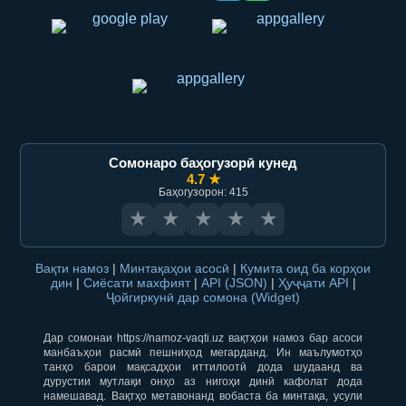
Сомонаро баҳогузорӣ кунед
4.7 ★
Баҳогузорон: 415
★
★
★
★
★
Вақти намоз
|
Минтақаҳои асосӣ
|
Кумита оид ба корҳои
дин
|
Сиёсати махфият
|
API (JSON)
|
Ҳуҷҷати API
|
Ҷойгиркунӣ дар сомона (Widget)
Дар сомонаи https://namoz-vaqti.uz вақтҳои намоз бар асоси
манбаъҳои расмӣ пешниҳод мегарданд. Ин маълумотҳо
танҳо барои мақсадҳои иттилоотӣ дода шудаанд ва
дурустии мутлақи онҳо аз нигоҳи динӣ кафолат дода
намешавад. Вақтҳо метавонанд вобаста ба минтақа, усули