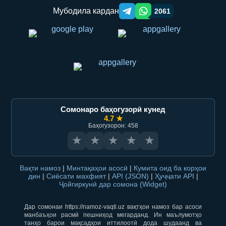
Мубодила кардан
2061
Telegram orqali ulashish
WhatsApp orqali ulashish
Сомонаро баҳогузорӣ кунед
4.7 ★
Баҳогузорон: 458
★
★
★
★
★
Вақти намоз
|
Минтақаҳои асосӣ
|
Кумита оид ба корҳои
дин
|
Сиёсати махфият
|
API (JSON)
|
Ҳуҷҷати API
|
Ҷойгиркунӣ дар сомона (Widget)
Дар сомонаи https://namoz-vaqti.uz вақтҳои намоз бар асоси
манбаъҳои расмӣ пешниҳод мегарданд. Ин маълумотҳо
танҳо барои мақсадҳои иттилоотӣ дода шудаанд ва