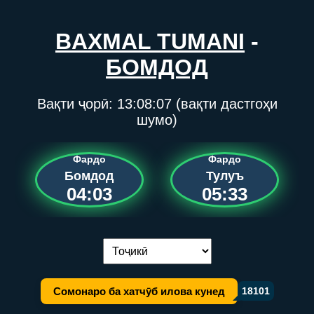
BAXMAL TUMANI
-
БОМДОД
Вақти ҷорӣ:
13:08:07
(вақти дастгоҳи
шумо)
Фардо
Фардо
Бомдод
Тулуъ
04:03
05:33
Иваз кардани забон:
Сомонаро ба хатчӯб илова кунед
18101