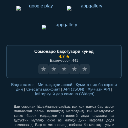
Сомонаро баҳогузорӣ кунед
4.7 ★
Баҳогузорон: 441
★
★
★
★
★
Вақти намоз
|
Минтақаҳои асосӣ
|
Кумита оид ба корҳои
дин
|
Сиёсати махфият
|
API (JSON)
|
Ҳуҷҷати API
|
Ҷойгиркунӣ дар сомона (Widget)
Дар сомонаи https://namoz-vaqti.uz вақтҳои намоз бар асоси
манбаъҳои расмӣ пешниҳод мегарданд. Ин маълумотҳо
танҳо барои мақсадҳои иттилоотӣ дода шудаанд ва
дурустии мутлақи онҳо аз нигоҳи динӣ кафолат дода
намешавад. Вақтҳо метавонанд вобаста ба минтақа, усули