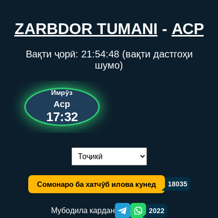
ZARBDOR TUMANI
-
АСР
Вақти ҷорӣ:
21:54:48
(вақти дастгоҳи
шумо)
Имрӯз
Аср
17:32
Иваз кардани забон:
Сомонаро ба хатчӯб илова кунед
18035
Мубодила кардан
2022
Telegram orqali ulashish
WhatsApp orqali ulashish