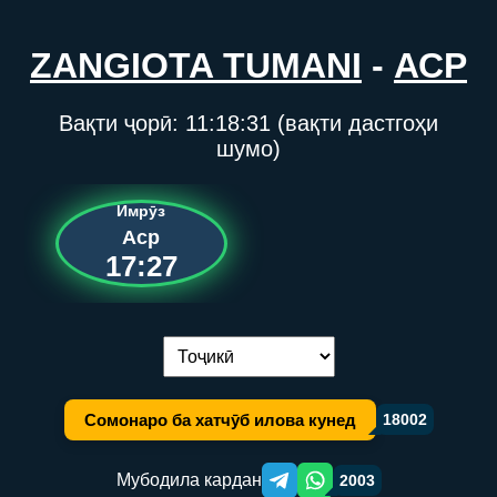
ZANGIOTA TUMANI
-
АСР
Вақти ҷорӣ:
11:18:31
(вақти дастгоҳи
шумо)
Имрӯз
Аср
17:27
Иваз кардани забон:
Сомонаро ба хатчӯб илова кунед
18002
Мубодила кардан
2003
Telegram orqali ulashish
WhatsApp orqali ulashish