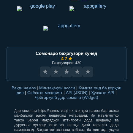
Сомонаро баҳогузорӣ кунед
4.7 ★
Баҳогузорон: 430
★
★
★
★
★
Вақти намоз
|
Минтақаҳои асосӣ
|
Кумита оид ба корҳои
дин
|
Сиёсати махфият
|
API (JSON)
|
Ҳуҷҷати API
|
Ҷойгиркунӣ дар сомона (Widget)
Дар сомонаи https://namoz-vaqti.uz вақтҳои намоз бар асоси
манбаъҳои расмӣ пешниҳод мегарданд. Ин маълумотҳо
танҳо барои мақсадҳои иттилоотӣ дода шудаанд ва
дурустии мутлақи онҳо аз нигоҳи динӣ кафолат дода
намешавад. Вақтҳо метавонанд вобаста ба минтақа, усули