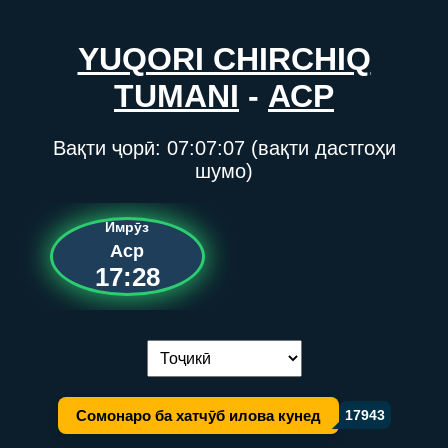
YUQORI CHIRCHIQ
TUMANI
-
АСР
Вақти ҷорӣ:
07:07:07
(вақти дастгоҳи
шумо)
Имрӯз
Аср
17:28
Иваз кардани забон:
Сомонаро ба хатчӯб илова кунед
17943