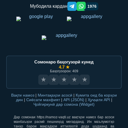
Мубодила кардан
1976
Telegram orqali ulashish
WhatsApp orqali ulashish
Сомонаро баҳогузорӣ кунед
4.7 ★
Баҳогузорон: 409
★
★
★
★
★
Вақти намоз
|
Минтақаҳои асосӣ
|
Кумита оид ба корҳои
дин
|
Сиёсати махфият
|
API (JSON)
|
Ҳуҷҷати API
|
Ҷойгиркунӣ дар сомона (Widget)
Дар сомонаи https://namoz-vaqti.uz вақтҳои намоз бар асоси
манбаъҳои расмӣ пешниҳод мегарданд. Ин маълумотҳо
танҳо барои мақсадҳои иттилоотӣ дода шудаанд ва