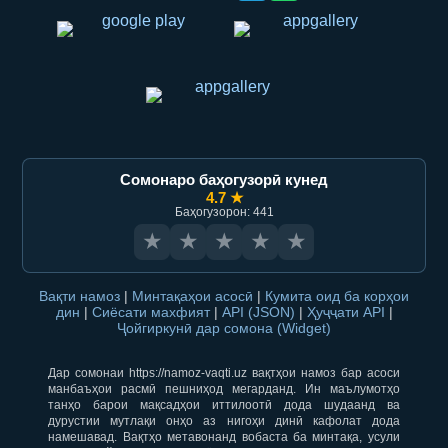
Сомонаро баҳогузорӣ кунед
4.7 ★
Баҳогузорон: 441
★
★
★
★
★
Вақти намоз
|
Минтақаҳои асосӣ
|
Кумита оид ба корҳои
дин
|
Сиёсати махфият
|
API (JSON)
|
Ҳуҷҷати API
|
Ҷойгиркунӣ дар сомона (Widget)
Дар сомонаи https://namoz-vaqti.uz вақтҳои намоз бар асоси
манбаъҳои расмӣ пешниҳод мегарданд. Ин маълумотҳо
танҳо барои мақсадҳои иттилоотӣ дода шудаанд ва
дурустии мутлақи онҳо аз нигоҳи динӣ кафолат дода
намешавад. Вақтҳо метавонанд вобаста ба минтақа, усули