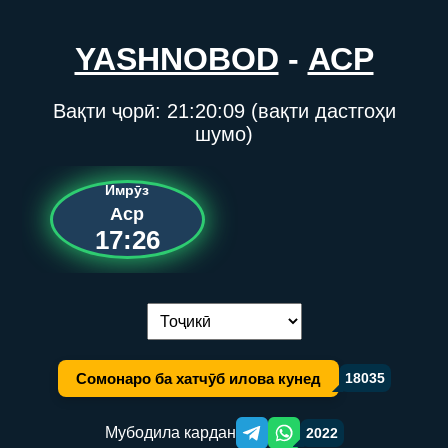
YASHNOBOD
-
АСР
Вақти ҷорӣ:
21:20:09
(вақти дастгоҳи
шумо)
Имрӯз
Аср
17:26
Иваз кардани забон:
Сомонаро ба хатчӯб илова кунед
18035
Мубодила кардан
2022
Telegram orqali ulashish
WhatsApp orqali ulashish