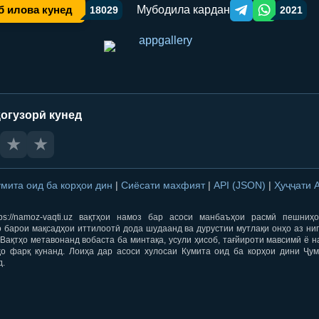
Мубодила кардан
б илова кунед
18029
2021
Telegram orqali ulas
WhatsApp orqa
огузорӣ кунед
★
★
умита оид ба корҳои дин
|
Сиёсати махфият
|
API (JSON)
|
Ҳуҷҷати 
ps://namoz-vaqti.uz вақтҳои намоз бар асоси манбаъҳои расмӣ пешниҳ
 барои мақсадҳои иттилоотӣ дода шудаанд ва дурустии мутлақи онҳо аз ни
Вақтҳо метавонанд вобаста ба минтақа, усули ҳисоб, тағйироти мавсимӣ ё н
ҳо фарқ кунанд. Лоиҳа дар асоси хулосаи Кумита оид ба корҳои дини Ҷум
д.