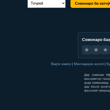
Сомонаро ба хатчӯ
Иваз кардани забон:
Сомонаро баҳ
★
★
★
Вақти намоз
|
Минтақаҳои асосӣ
|
К
Дар сомонаи htt
маълумотҳо танҳо
дода намешавад. 
дар баъзе ҳолат
фаъолият мекуна