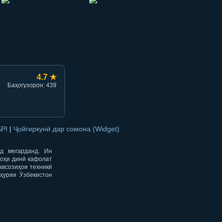
hish
li ulashish
4.7 ★
Баҳогузорон: 439
API
|
Ҷойгиркунӣ дар сомона (Widget)
од мегарданд. Ин
гоҳи динӣ кафолат
авсозиҳои техникӣ
ҳурии Ӯзбекистон