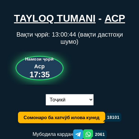
TAYLOQ TUMANI
-
АСР
Вақти ҷорӣ:
13:00:44
(вақти дастгоҳи
шумо)
Намози ҷорӣ
Аср
17:35
Иваз кардани забон:
Сомонаро ба хатчӯб илова кунед
18101
Мубодила кардан
2061
Telegram orqali ulashish
WhatsApp orqali ulashish