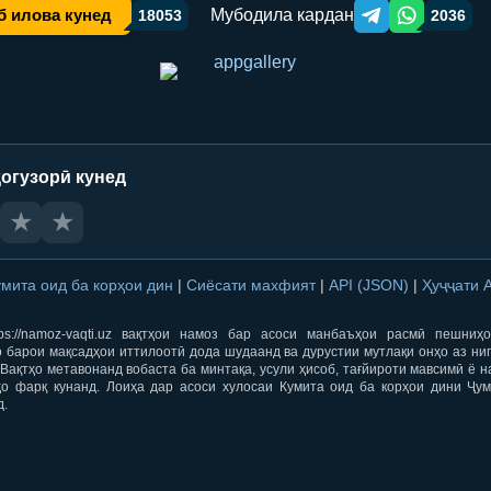
Мубодила кардан
б илова кунед
18053
2036
Telegram orqali ulas
WhatsApp orqa
огузорӣ кунед
★
★
умита оид ба корҳои дин
|
Сиёсати махфият
|
API (JSON)
|
Ҳуҷҷати 
ps://namoz-vaqti.uz вақтҳои намоз бар асоси манбаъҳои расмӣ пешниҳ
 барои мақсадҳои иттилоотӣ дода шудаанд ва дурустии мутлақи онҳо аз ни
Вақтҳо метавонанд вобаста ба минтақа, усули ҳисоб, тағйироти мавсимӣ ё н
ҳо фарқ кунанд. Лоиҳа дар асоси хулосаи Кумита оид ба корҳои дини Ҷум
д.