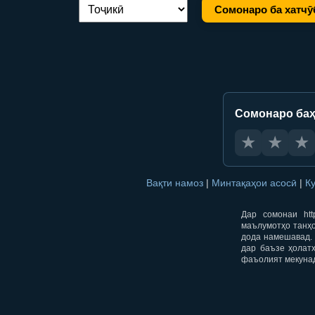
Сомонаро ба хатчӯ
Иваз кардани забон:
Сомонаро баҳ
★
★
★
Вақти намоз
|
Минтақаҳои асосӣ
|
К
Дар сомонаи htt
маълумотҳо танҳо
дода намешавад. 
дар баъзе ҳолат
фаъолият мекуна