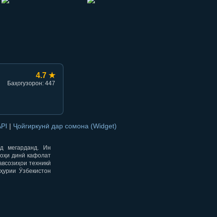
hish
li ulashish
4.7 ★
Баҳогузорон: 447
API
|
Ҷойгиркунӣ дар сомона (Widget)
од мегарданд. Ин
гоҳи динӣ кафолат
авсозиҳои техникӣ
ҳурии Ӯзбекистон