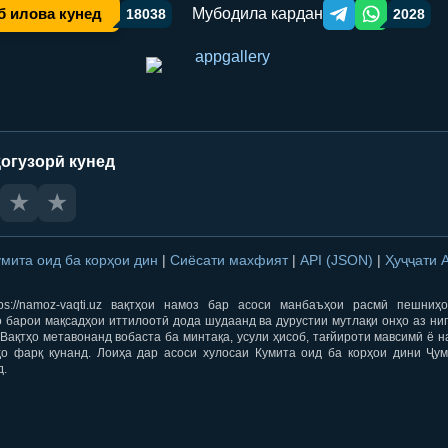
Мубодила кардан
б илова кунед
18038
2028
Telegram orqali ulas
WhatsApp orqa
огузорӣ кунед
★
★
умита оид ба корҳои дин
|
Сиёсати махфият
|
API (JSON)
|
Ҳуҷҷати 
ps://namoz-vaqti.uz вақтҳои намоз бар асоси манбаъҳои расмӣ пешниҳ
 барои мақсадҳои иттилоотӣ дода шудаанд ва дурустии мутлақи онҳо аз ни
Вақтҳо метавонанд вобаста ба минтақа, усули ҳисоб, тағйироти мавсимӣ ё н
ҳо фарқ кунанд. Лоиҳа дар асоси хулосаи Кумита оид ба корҳои дини Ҷум
д.