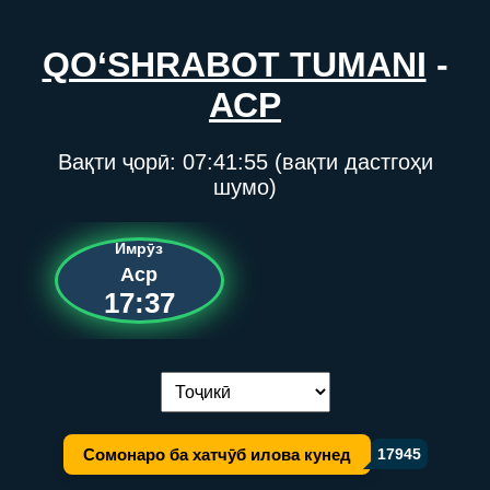
QO‘SHRABOT TUMANI
-
АСР
Вақти ҷорӣ:
07:41:55
(вақти дастгоҳи
шумо)
Имрӯз
Аср
17:37
Иваз кардани забон:
Сомонаро ба хатчӯб илова кунед
17945