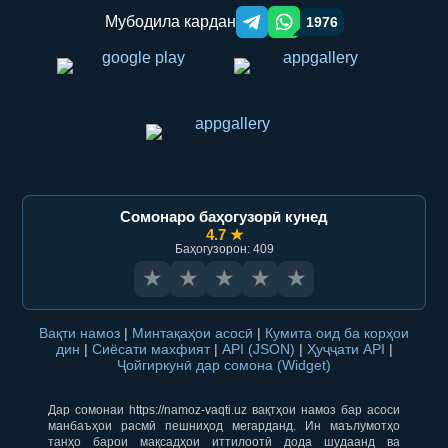
Мубодила кардан
1976
Telegram orqali ulashish
WhatsApp orqali ulashish
Сомонаро баҳогузорӣ кунед
4.7 ★
Баҳогузорон: 409
★
★
★
★
★
Вақти намоз
|
Минтақаҳои асосӣ
|
Кумита оид ба корҳои
дин
|
Сиёсати махфият
|
API (JSON)
|
Ҳуҷҷати API
|
Ҷойгиркунӣ дар сомона (Widget)
Дар сомонаи https://namoz-vaqti.uz вақтҳои намоз бар асоси
манбаъҳои расмӣ пешниҳод мегарданд. Ин маълумотҳо
танҳо барои мақсадҳои иттилоотӣ дода шудаанд ва