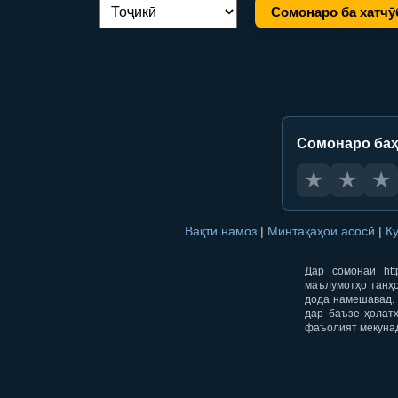
Сомонаро ба хатчӯ
Иваз кардани забон:
Сомонаро баҳ
★
★
★
Вақти намоз
|
Минтақаҳои асосӣ
|
К
Дар сомонаи htt
маълумотҳо танҳо
дода намешавад. 
дар баъзе ҳолат
фаъолият мекуна