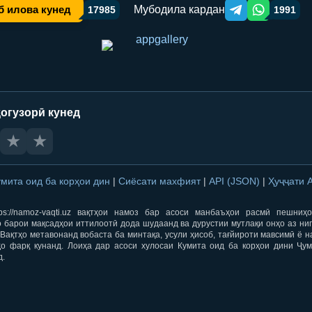
Мубодила кардан
б илова кунед
17985
1991
Telegram orqali ulas
WhatsApp orqa
огузорӣ кунед
★
★
умита оид ба корҳои дин
|
Сиёсати махфият
|
API (JSON)
|
Ҳуҷҷати 
ps://namoz-vaqti.uz вақтҳои намоз бар асоси манбаъҳои расмӣ пешниҳ
 барои мақсадҳои иттилоотӣ дода шудаанд ва дурустии мутлақи онҳо аз ни
Вақтҳо метавонанд вобаста ба минтақа, усули ҳисоб, тағйироти мавсимӣ ё н
ҳо фарқ кунанд. Лоиҳа дар асоси хулосаи Кумита оид ба корҳои дини Ҷум
д.