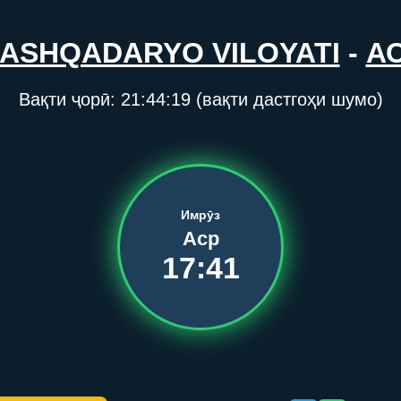
ASHQADARYO VILOYATI
-
А
Вақти ҷорӣ:
21:44:20
(вақти дастгоҳи шумо)
Имрӯз
Аср
17:41