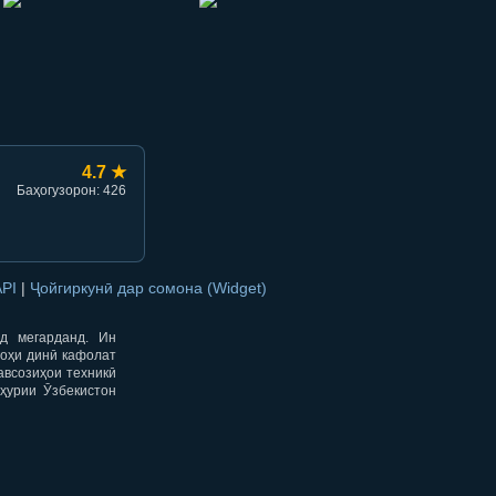
hish
li ulashish
4.7 ★
Баҳогузорон: 426
API
|
Ҷойгиркунӣ дар сомона (Widget)
од мегарданд. Ин
гоҳи динӣ кафолат
авсозиҳои техникӣ
ҳурии Ӯзбекистон