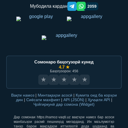
Мубодила кардан
2059
Telegram orqali ulashish
WhatsApp orqali ulashish
Сомонаро баҳогузорӣ кунед
4.7 ★
Баҳогузорон: 456
★
★
★
★
★
Вақти намоз
|
Минтақаҳои асосӣ
|
Кумита оид ба корҳои
дин
|
Сиёсати махфият
|
API (JSON)
|
Ҳуҷҷати API
|
Ҷойгиркунӣ дар сомона (Widget)
Дар сомонаи https://namoz-vaqti.uz вақтҳои намоз бар асоси
манбаъҳои расмӣ пешниҳод мегарданд. Ин маълумотҳо
танҳо барои мақсадҳои иттилоотӣ дода шудаанд ва