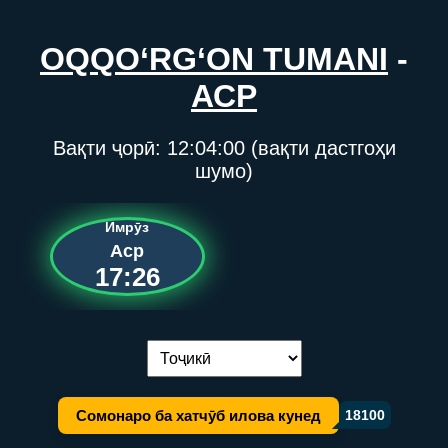
OQQO‘RG‘ON TUMANI
-
АСР
Вақти ҷорӣ:
12:04:00
(вақти дастгоҳи
шумо)
Имрӯз
Аср
17:26
Иваз кардани забон:
Сомонаро ба хатчӯб илова кунед
18100