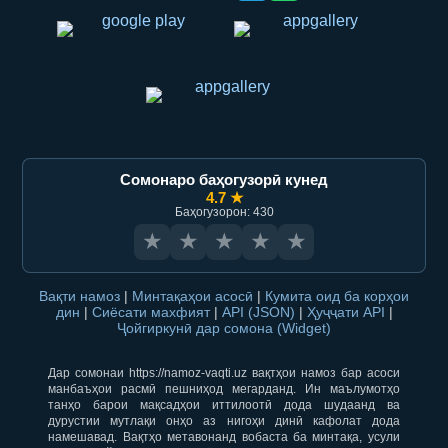
Сомонаро баҳогузорӣ кунед
4.7 ★
Баҳогузорон: 430
★
★
★
★
★
Вақти намоз
|
Минтақаҳои асосӣ
|
Кумита оид ба корҳои
дин
|
Сиёсати махфият
|
API (JSON)
|
Ҳуҷҷати API
|
Ҷойгиркунӣ дар сомона (Widget)
Дар сомонаи https://namoz-vaqti.uz вақтҳои намоз бар асоси
манбаъҳои расмӣ пешниҳод мегарданд. Ин маълумотҳо
танҳо барои мақсадҳои иттилоотӣ дода шудаанд ва
дурустии мутлақи онҳо аз нигоҳи динӣ кафолат дода
намешавад. Вақтҳо метавонанд вобаста ба минтақа, усули