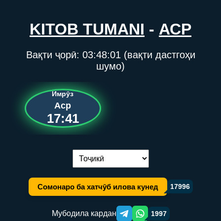
KITOB TUMANI
-
АСР
Вақти ҷорӣ:
03:48:01
(вақти дастгоҳи
шумо)
Имрӯз
Аср
17:41
Иваз кардани забон:
Сомонаро ба хатчӯб илова кунед
17996
Мубодила кардан
1997
Telegram orqali ulashish
WhatsApp orqali ulashish