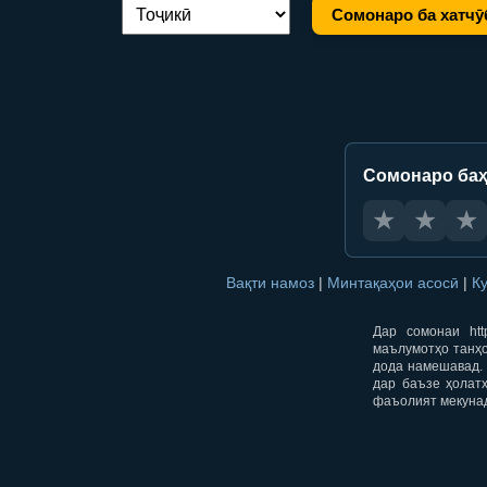
Сомонаро ба хатчӯ
Иваз кардани забон:
Сомонаро баҳ
★
★
★
Вақти намоз
|
Минтақаҳои асосӣ
|
К
Дар сомонаи htt
маълумотҳо танҳо
дода намешавад. 
дар баъзе ҳолат
фаъолият мекуна