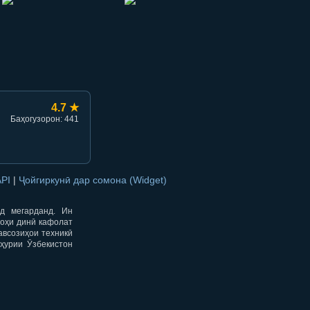
hish
li ulashish
4.7 ★
Баҳогузорон: 441
API
|
Ҷойгиркунӣ дар сомона (Widget)
од мегарданд. Ин
гоҳи динӣ кафолат
авсозиҳои техникӣ
ҳурии Ӯзбекистон