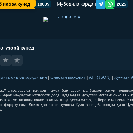
Мубодила кардан
б илова кунед
18035
2025
Telegram orqali ulas
WhatsApp orqa
огузорӣ кунед
★
★
умита оид ба корҳои дин
|
Сиёсати махфият
|
API (JSON)
|
Ҳуҷҷати 
ps://namoz-vaqti.uz вақтҳои намоз бар асоси манбаъҳои расмӣ пешниҳ
 барои мақсадҳои иттилоотӣ дода шудаанд ва дурустии мутлақи онҳо аз ни
Вақтҳо метавонанд вобаста ба минтақа, усули ҳисоб, тағйироти мавсимӣ ё н
ҳо фарқ кунанд. Лоиҳа дар асоси хулосаи Кумита оид ба корҳои дини Ҷум
д.