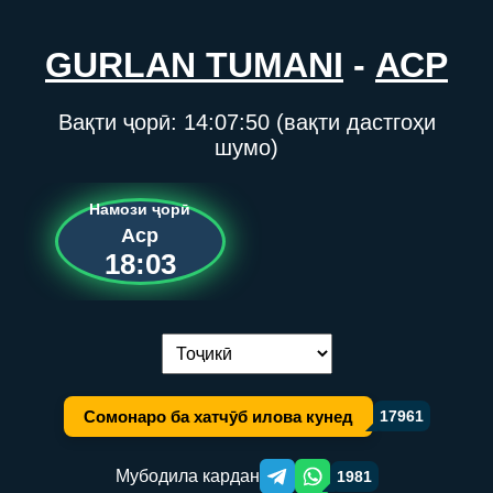
GURLAN TUMANI
-
АСР
Вақти ҷорӣ:
14:07:50
(вақти дастгоҳи
шумо)
Намози ҷорӣ
Аср
18:03
Иваз кардани забон:
Сомонаро ба хатчӯб илова кунед
17961
Мубодила кардан
1981
Telegram orqali ulashish
WhatsApp orqali ulashish