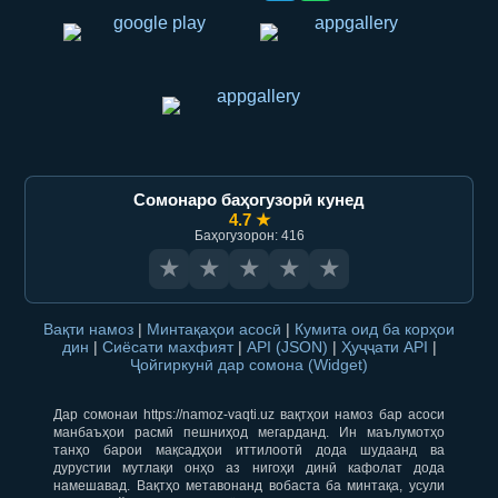
Сомонаро баҳогузорӣ кунед
4.7 ★
Баҳогузорон: 416
★
★
★
★
★
Вақти намоз
|
Минтақаҳои асосӣ
|
Кумита оид ба корҳои
дин
|
Сиёсати махфият
|
API (JSON)
|
Ҳуҷҷати API
|
Ҷойгиркунӣ дар сомона (Widget)
Дар сомонаи https://namoz-vaqti.uz вақтҳои намоз бар асоси
манбаъҳои расмӣ пешниҳод мегарданд. Ин маълумотҳо
танҳо барои мақсадҳои иттилоотӣ дода шудаанд ва
дурустии мутлақи онҳо аз нигоҳи динӣ кафолат дода
намешавад. Вақтҳо метавонанд вобаста ба минтақа, усули