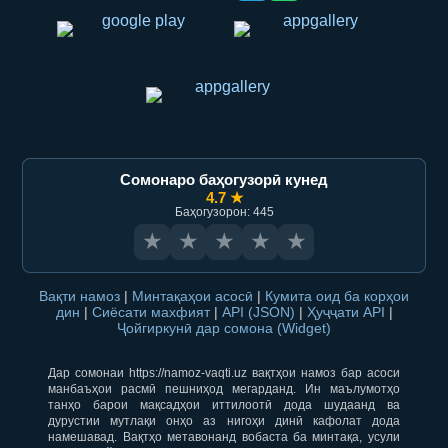
Сомонаро баҳогузорӣ кунед
4.7 ★
Баҳогузорон: 445
★
★
★
★
★
Вақти намоз
|
Минтақаҳои асосӣ
|
Кумита оид ба корҳои
дин
|
Сиёсати махфият
|
API (JSON)
|
Ҳуҷҷати API
|
Ҷойгиркунӣ дар сомона (Widget)
Дар сомонаи https://namoz-vaqti.uz вақтҳои намоз бар асоси
манбаъҳои расмӣ пешниҳод мегарданд. Ин маълумотҳо
танҳо барои мақсадҳои иттилоотӣ дода шудаанд ва
дурустии мутлақи онҳо аз нигоҳи динӣ кафолат дода
намешавад. Вақтҳо метавонанд вобаста ба минтақа, усули