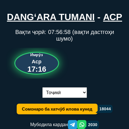
DANG‘ARA TUMANI
-
АСР
Вақти ҷорӣ:
07:56:58
(вақти дастгоҳи
шумо)
Имрӯз
Аср
17:16
Иваз кардани забон:
Сомонаро ба хатчӯб илова кунед
18044
Мубодила кардан
2030
Telegram orqali ulashish
WhatsApp orqali ulashish