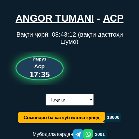
ANGOR TUMANI
-
АСР
Вақти ҷорӣ:
08:43:12
(вақти дастгоҳи
шумо)
Имрӯз
Аср
17:35
Иваз кардани забон:
Сомонаро ба хатчӯб илова кунед
18000
Мубодила кардан
2001
Telegram orqali ulashish
WhatsApp orqali ulashish