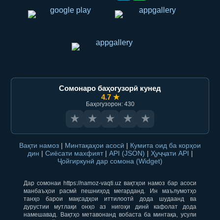
Сомонаро баҳогузорӣ кунед
4.7 ★
Баҳогузорон: 430
★
★
★
★
★
Вақти намоз
|
Минтақаҳои асосӣ
|
Кумита оид ба корҳои
дин
|
Сиёсати махфият
|
API (JSON)
|
Ҳуҷҷати API
|
Ҷойгиркунӣ дар сомона (Widget)
Дар сомонаи https://namoz-vaqti.uz вақтҳои намоз бар асоси
манбаъҳои расмӣ пешниҳод мегарданд. Ин маълумотҳо
танҳо барои мақсадҳои иттилоотӣ дода шудаанд ва
дурустии мутлақи онҳо аз нигоҳи динӣ кафолат дода
намешавад. Вақтҳо метавонанд вобаста ба минтақа, усули