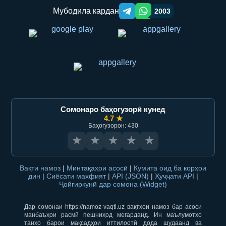
Мубодила кардан
2003
Telegram orqali ulashish
WhatsApp orqali ulashish
Сомонаро баҳогузорӣ кунед
4.7 ★
Баҳогузорон: 430
★
★
★
★
★
Вақти намоз
|
Минтақаҳои асосӣ
|
Кумита оид ба корҳои
дин
|
Сиёсати махфият
|
API (JSON)
|
Ҳуҷҷати API
|
Ҷойгиркунӣ дар сомона (Widget)
Дар сомонаи https://namoz-vaqti.uz вақтҳои намоз бар асоси
манбаъҳои расмӣ пешниҳод мегарданд. Ин маълумотҳо
танҳо барои мақсадҳои иттилоотӣ дода шудаанд ва