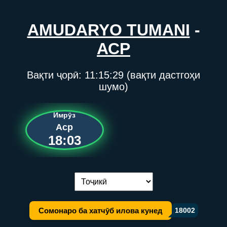
AMUDARYO TUMANI
-
АСР
Вақти ҷорӣ:
11:15:29
(вақти дастгоҳи
шумо)
Имрӯз
Аср
18:03
Иваз кардани забон:
Сомонаро ба хатчӯб илова кунед
18002