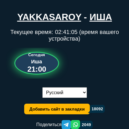
YAKKASAROY
-
ИША
Текущее время:
02:41:05
(время вашего
устройства)
Сегодня
Иша
21:00
Переключение языка:
Добавить сайт в закладки
18092
Поделиться
2049
Telegram orqali ulashish
WhatsApp orqali ulashish