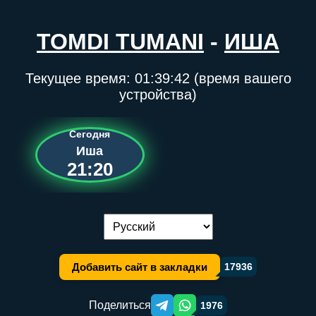
TOMDI TUMANI
-
ИША
Текущее время:
01:39:42
(время вашего
устройства)
Сегодня
Иша
21:20
Переключение языка:
Добавить сайт в закладки
17936
Поделиться
1976
Telegram orqali ulashish
WhatsApp orqali ulashish