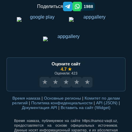
Поделиться
1988
Telegram orqali ulashish
WhatsApp orqali ulashish
Оцените сайт
4.7 ★
Оценили: 423
★
★
★
★
★
Время намаза
|
Основные регионы
|
Комитет по делам
религий
|
Политика конфиденциальности
|
API (JSON)
|
Документация API
|
Вставить на сайт (Widget)
Время намаза, публикуемое на сайте https://namoz-vaqti.uz,
предоставляется на основе официальных источников.
Данные носят информационный характер, и их абсолютная