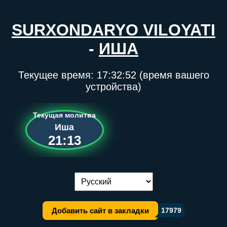
SURXONDARYO VILOYATI
-
ИША
Текущее время:
17:32:52
(время вашего
устройства)
Текущая молитва
Иша
21:13
Переключение языка:
Добавить сайт в закладки
17979