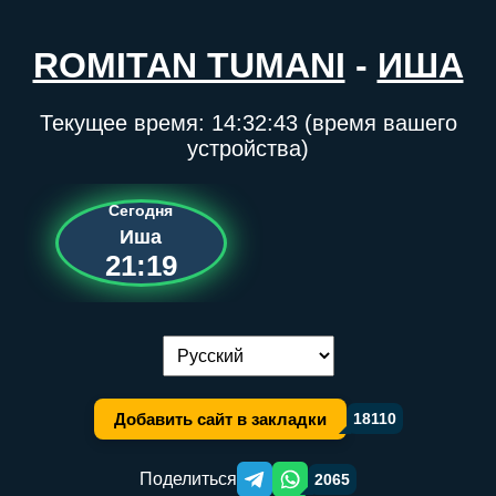
ROMITAN TUMANI
-
ИША
Текущее время:
14:32:43
(время вашего
устройства)
Сегодня
Иша
21:19
Переключение языка:
Добавить сайт в закладки
18110
Поделиться
2065
Telegram orqali ulashish
WhatsApp orqali ulashish