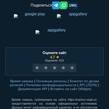
Поделиться
1991
Telegram orqali ulashish
WhatsApp orqali ulashish
Оцените сайт
4.7 ★
Оценили: 425
★
★
★
★
★
Время намаза
|
Основные регионы
|
Комитет по делам
религий
|
Политика конфиденциальности
|
API (JSON)
|
Документация API
|
Вставить на сайт (Widget)
Время намаза, публикуемое на сайте https://namoz-vaqti.uz,
предоставляется на основе официальных источников.
Данные носят информационный характер, и их абсолютная