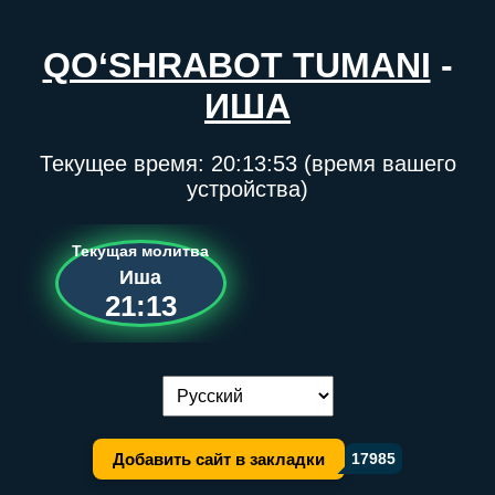
QO‘SHRABOT TUMANI
-
ИША
Текущее время:
20:13:53
(время вашего
устройства)
Текущая молитва
Иша
21:13
Переключение языка:
Добавить сайт в закладки
17985