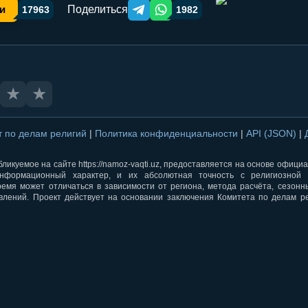
Поделиться
и
17963
1982
Telegram orqali ulashish
WhatsApp orqali ulashish
★
★
т по делам религий
|
Политика конфиденциальности
|
API (JSON)
|
ликуемое на сайте https://namoz-vaqti.uz, предоставляется на основе офици
нформационный характер, и их абсолютная точность с религиозной 
ремя может отличаться в зависимости от региона, метода расчёта, сезон
влений. Проект действует на основании заключения Комитета по делам р