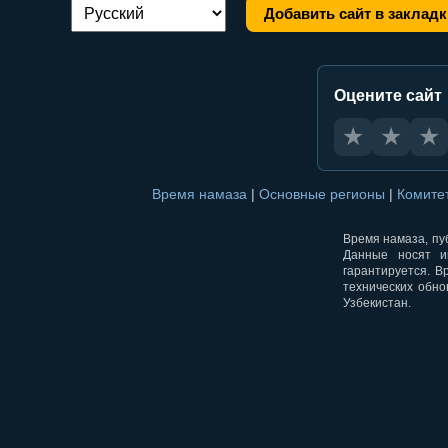
Добавить сайт в закладк
Переключение языка:
Оцените сайт
★
★
★
Время намаза
|
Основные регионы
|
Комите
Время намаза, пуб
Данные носят и
гарантируется. В
технических обно
Узбекистан.