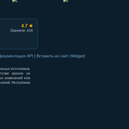
4.7 ★
Оценили: 416
Документация API
|
Вставить на сайт (Widget)
альных источников.
точки зрения не
ных изменений или
елигий Республики