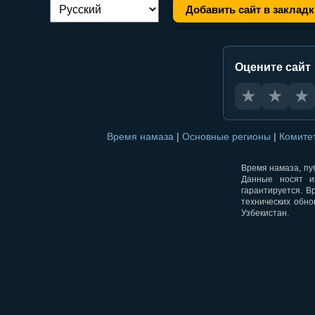
Добавить сайт в закладк
Переключение языка:
Оцените сайт
★
★
★
Время намаза
|
Основные регионы
|
Комите
Время намаза, пуб
Данные носят и
гарантируется. В
технических обно
Узбекистан.