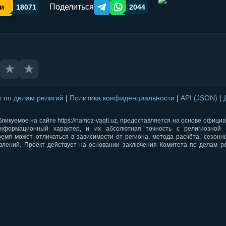
Поделиться
и
18071
2044
Telegram orqali ulashish
WhatsApp orqali ulashish
★
★
т по делам религий
|
Политика конфиденциальности
|
API (JSON)
|
ликуемое на сайте https://namoz-vaqti.uz, предоставляется на основе офици
нформационный характер, и их абсолютная точность с религиозной 
ремя может отличаться в зависимости от региона, метода расчёта, сезон
влений. Проект действует на основании заключения Комитета по делам р