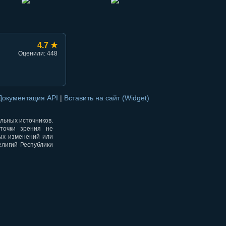
4.7 ★
Оценили: 448
Документация API
|
Вставить на сайт (Widget)
альных источников.
точки зрения не
ных изменений или
елигий Республики