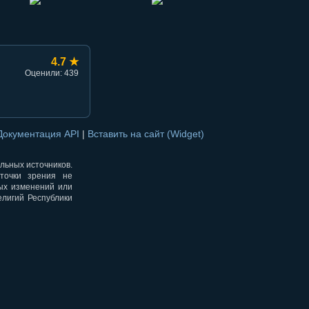
4.7 ★
Оценили: 439
Документация API
|
Вставить на сайт (Widget)
альных источников.
точки зрения не
ных изменений или
елигий Республики