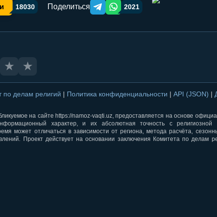
Поделиться
и
18030
2021
Telegram orqali ulashish
WhatsApp orqali ulashish
★
★
т по делам религий
|
Политика конфиденциальности
|
API (JSON)
|
ликуемое на сайте https://namoz-vaqti.uz, предоставляется на основе офици
нформационный характер, и их абсолютная точность с религиозной 
ремя может отличаться в зависимости от региона, метода расчёта, сезон
влений. Проект действует на основании заключения Комитета по делам р