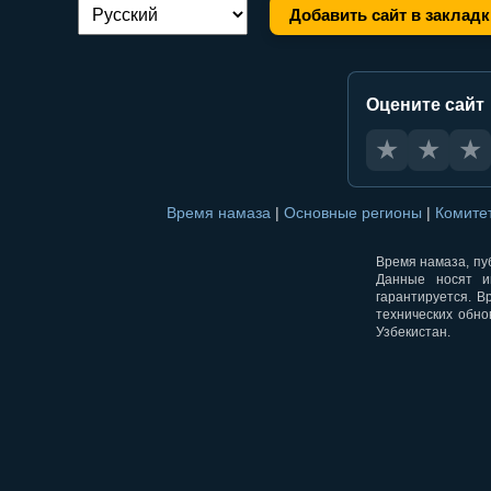
Добавить сайт в закладк
Переключение языка:
Оцените сайт
★
★
★
Время намаза
|
Основные регионы
|
Комите
Время намаза, пуб
Данные носят и
гарантируется. В
технических обно
Узбекистан.