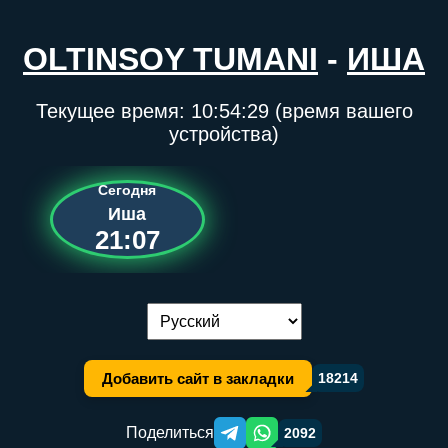
OLTINSOY TUMANI
-
ИША
Текущее время:
10:54:30
(время вашего
устройства)
Сегодня
Иша
21:07
Переключение языка:
Добавить сайт в закладки
18214
Поделиться
2092
Telegram orqali ulashish
WhatsApp orqali ulashish