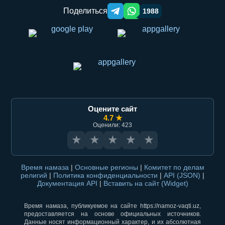
Поделиться
1988
Telegram orqali ulashish
WhatsApp orqali ulashish
Оцените сайт
4.7 ★
Оценили: 423
★
★
★
★
★
Время намаза
|
Основные регионы
|
Комитет по делам
религий
|
Политика конфиденциальности
|
API (JSON)
|
Документация API
|
Вставить на сайт (Widget)
Время намаза, публикуемое на сайте https://namoz-vaqti.uz,
предоставляется на основе официальных источников.
Данные носят информационный характер, и их абсолютная