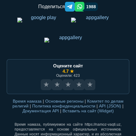
Поделиться
1988
Telegram orqali ulashish
WhatsApp orqali ulashish
Оцените сайт
4.7 ★
Оценили: 423
★
★
★
★
★
Время намаза
|
Основные регионы
|
Комитет по делам
религий
|
Политика конфиденциальности
|
API (JSON)
|
Документация API
|
Вставить на сайт (Widget)
Время намаза, публикуемое на сайте https://namoz-vaqti.uz,
предоставляется на основе официальных источников.
Данные носят информационный характер, и их абсолютная