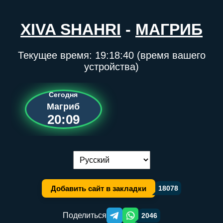
XIVA SHAHRI
-
МАГРИБ
Текущее время:
19:18:40
(время вашего
устройства)
Сегодня
Магриб
20:09
Переключение языка:
Добавить сайт в закладки
18078
Поделиться
2046
Telegram orqali ulashish
WhatsApp orqali ulashish