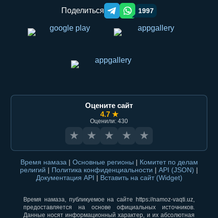
Поделиться
1997
Telegram orqali ulashish
WhatsApp orqali ulashish
Оцените сайт
4.7 ★
Оценили: 430
★
★
★
★
★
Время намаза
|
Основные регионы
|
Комитет по делам
религий
|
Политика конфиденциальности
|
API (JSON)
|
Документация API
|
Вставить на сайт (Widget)
Время намаза, публикуемое на сайте https://namoz-vaqti.uz,
предоставляется на основе официальных источников.
Данные носят информационный характер, и их абсолютная