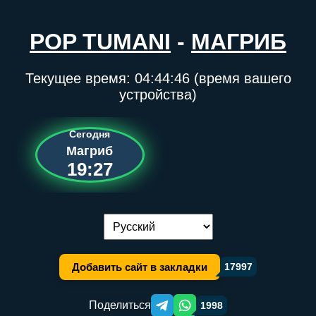
POP TUMANI
-
МАГРИБ
Текущее время:
04:44:46
(время вашего
устройства)
Сегодня
Магриб
19:27
Переключение языка:
Добавить сайт в закладки
17997
Поделиться
1998
Telegram orqali ulashish
WhatsApp orqali ulashish