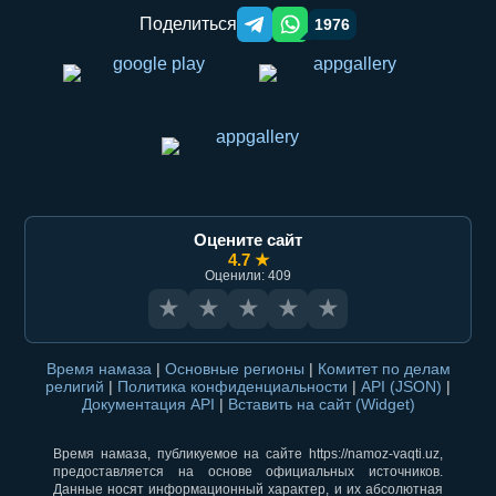
Поделиться
1976
Telegram orqali ulashish
WhatsApp orqali ulashish
Оцените сайт
4.7 ★
Оценили: 409
★
★
★
★
★
Время намаза
|
Основные регионы
|
Комитет по делам
религий
|
Политика конфиденциальности
|
API (JSON)
|
Документация API
|
Вставить на сайт (Widget)
Время намаза, публикуемое на сайте https://namoz-vaqti.uz,
предоставляется на основе официальных источников.
Данные носят информационный характер, и их абсолютная