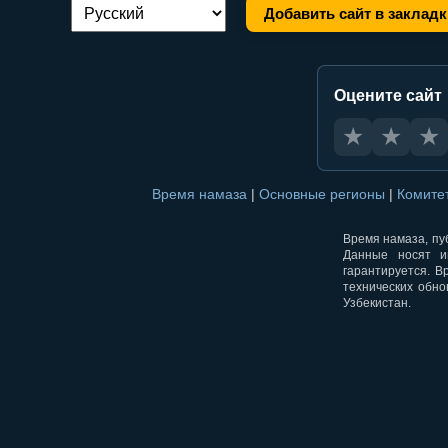
Добавить сайт в закладк
Переключение языка:
Оцените сайт
★
★
★
Время намаза
|
Основные регионы
|
Комите
Время намаза, пуб
Данные носят и
гарантируется. В
технических обно
Узбекистан.