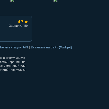
4.7 ★
Оценили: 459
Документация API
|
Вставить на сайт (Widget)
альных источников.
точки зрения не
ных изменений или
елигий Республики