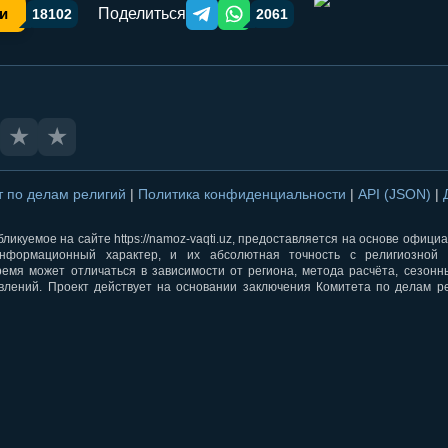
Поделиться
и
18102
2061
Telegram orqali ulashish
WhatsApp orqali ulashish
★
★
т по делам религий
|
Политика конфиденциальности
|
API (JSON)
|
ликуемое на сайте https://namoz-vaqti.uz, предоставляется на основе офици
нформационный характер, и их абсолютная точность с религиозной 
ремя может отличаться в зависимости от региона, метода расчёта, сезон
влений. Проект действует на основании заключения Комитета по делам р