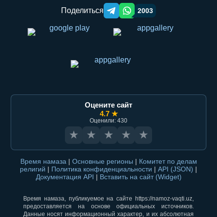
Поделиться
2003
Telegram orqali ulashish
WhatsApp orqali ulashish
Оцените сайт
4.7 ★
Оценили: 430
★
★
★
★
★
Время намаза
|
Основные регионы
|
Комитет по делам
религий
|
Политика конфиденциальности
|
API (JSON)
|
Документация API
|
Вставить на сайт (Widget)
Время намаза, публикуемое на сайте https://namoz-vaqti.uz,
предоставляется на основе официальных источников.
Данные носят информационный характер, и их абсолютная